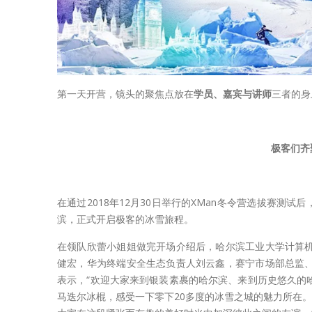
第一天开营，镜头的聚焦点放在
学员、嘉宾与讲师
三者的身
极客们齐
极客们齐聚冰城共享知识盛
在通过2018年12月30日举行的XMan冬令营选拔赛测
滨，正式开启极客的冰雪旅程。
在领队欣蕾小姐姐做完开场介绍后，哈尔滨工业大学计算
健宏，华为终端安全生态负责人刘云鑫，赛宁市场部总监
表示，“欢迎大家来到银装素裹的哈尔滨、来到历史悠久的
马迭尔冰棍，感受一下零下20多度的冰雪之城的魅力所在。