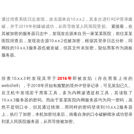
通过排查系统日志发现，攻击源来自10.x.x.2，其多次进行RDP登录爆
破，并于2019年初爆破成功，从而导致某人民医院受损。
紧接着，在
其被加密的服务器日志中，发现攻击源来自另一家某某医院，前往某某
医院排查后，发现攻击源1
0
.x.
x
.
2
也被加密，根据其登录日志分析，同
网段的1
0
.x
.x.3
服务器也被攻破，但其文件未加密，疑似黑客作为跳板
服务器。
排查1
0
.x.
x
.
3
时发现其早于
2
016
年
即被攻陷（存在黑客上传的
webshell），于2
018
年开始有频繁的境外I
P
登录记录，可见策划已久。
在主机中发现若干黑客工具，多为内网渗透提权工具，其读取了
1
0
.x.
x
.3服务器的密码。而由于某某医院内网服务器均为同一密码，虽
然不是弱口令，但其通过猜测，用同样的密码登录到1
0
.x.
x
.
2
服务器
上，执行了加密，本机加密结束后，病毒自身的口令破解模块成功登录
到某人民医院服务器，从而导致被加密。