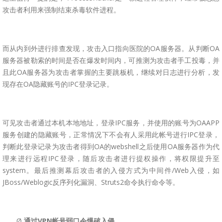
攻击者利用来强制结束杀毒软件进程。
而从内到外进行排查发现，攻击入口指向医院的OA服务器。从判断OA
服务器被勒索的时间是否在爆发时间内，可推测为攻击者手工投毒，并
且此OA服务器为攻击者掌握的主要跳板机，继续对日志进行分析，发
现存在OA隐藏账号的IPC登录记录。
可见攻击者通过本机本地地址，登录IPC服务，并使用的账号为OAAPP
服务创建的隐藏账号，正常情况下不会有人采用此帐号进行IPC登录，
判断此登录记录为攻击者得到OA的webshell之后使用OA服务器作为代
理来进行远程IPC登录，随后攻击者进行提权操作，将权限提升至
system。最后推测幕后攻击者的入侵方式为中间件/Web入侵，如
JBoss/Weblogic反序列化漏洞、Struts2命令执行命令等。
Ø
通过V
PN
帐号弱口令爆破入侵