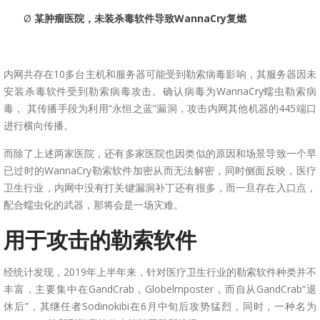
Ø
某肿瘤医院，未装杀毒软件导致WannaCry复燃
内网共存在10多台主机和服务器可能受到勒索病毒影响，其服务器因未
安装杀毒软件受到勒索病毒攻击。确认病毒为WannaCry蠕虫勒索病
毒， 其传播手段为利用“永恒之蓝”漏洞，攻击内网其他机器的445端口
进行横向传播。
而除了上述两家医院，还有多家医院也因类似的原因和场景导致一个早
已过时的WannaCry勒索软件加密从而无法解密，同时侧面反映，医疗
卫生行业，内网中没有打关键漏洞补丁还有很多，而一旦存在入口点，
配合蠕虫化的武器，那将会是一场灾难。
用于攻击的勒索软件
经统计发现，2019年上半年来，针对医疗卫生行业的勒索软件种类并不
丰富，主要集中在GandCrab，Globelmposter，而自从GandCrab“退
休后”，其继任者Sodinokibi在6月中旬后攻势猛烈，同时，一种名为