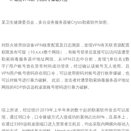
某卫生健康委员会，多台业务服务器被Crysis勒索软件加密。
对防火墙旁挂设备VPN核查配置及日志溯源，发现VPN有关联资源配置
权限发布可疑（10.x.x.x整个网段），有账号登录后直接可以访问该遭受
勒索病毒服务器IP地址网段。从VPN日志中分析，发现“(单位名)(数
字)”用户账号曾在异常时间成功登录，经过确认该账号无人使用。且
VPN用户账号密码存在弱口令，可以使用密码对账号进行枚举爆破，也
可以对账号进行暴力破解。 此后，攻击者对遭受勒索病毒服务器IP地址
网段的RDP协议远程桌面账号密码进行暴力破解。
综上所述，经过统计2019年上半年来的数十起的勒索软件攻击可以发
现，通过弱口令，口令爆破方式入侵成功的案例占比80%，且基本上，
在通过3389远程桌面端口进入受害者主机后，均会采取内网横向移动入
侵的方式，如继续暴力破解，Mimikatz抓密码等方式，在权限获取完毕