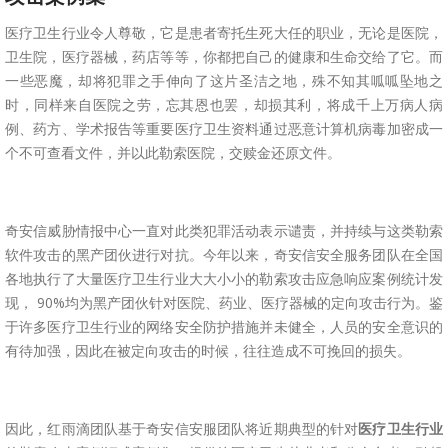
医疗卫生行业令人尊敬，它是患者寄托生死大任的职业，无论是医院，
卫生院，医疗器械，药店等等，你都把自己的健康和生命交给了它。而
一些恶魔，却将犯罪之手伸向了这片圣洁之地，殊不知其呱呱坠地之
时，同样来自医院之劳，忘其恩也罢，却损其利，将成千上万病人病
例、药方、学术报告等重要医疗卫生资料通过恶意计算机病毒加密成一
个不可查看文件，并以此勒索医院，交赎金还原文件。
奇安信威胁情报中心一直对此类犯罪活动表示谴责，并持续与这类勒索
软件攻击的黑产团伙进行对抗。今年以来，奇安信安全服务团队在全国
各地执行了大量医疗卫生行业大大小小的勒索攻击应急响应案例统计发
现， 90%均为黑产团伙针对医院、药业、医疗器械的定向攻击行为。鉴
于许多医疗卫生行业的网络安全防护措施并未健全，人员的安全意识的
有待加强，因此在被定向攻击的时候，往往造成不可挽回的损失。
因此，红雨滴团队基于奇安信安服团队将近期典型的针对
医疗卫生行业