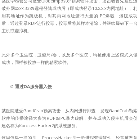
某医学检验公司遭受Globelmposter勒索软件攻击，攻击者首先通过爆
破外网xxxx:3389远程登陆成功后（即成功登录10.x.x.x内网地址），利
用其地址作为跳板机，对其内网地址进行大量的IPC爆破，爆破成功
后，通过登录RDP进行投毒，投毒后将其样本清除，并继续爆破下一台
主机或虚拟机。
此外多个卫生院，卫健局/委，以及多个医院，均被使用上述模式入侵
成功，同样被投放一样的勒索软件。
Ø
通过
OA
服务器入侵
某医院遭受GandCrab勒索攻击，从内网进行排查，发现GandCrab勒索
软件的传播途径大多为RDP&IPC暴力破解，并在成功入侵主机后会创
建名称为KprocessHacker2的系统服务。
这里值得一提的是， ProcessHacker是一款进程管理软件，经常被恶意