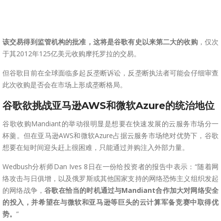
该交易得到监管机构的批准，这将是谷歌有史以来第二大的收购
，仅次
于其2012年125亿美元收购摩托罗拉的交易。
但谷歌目前在全球面临多起反垄断诉讼，反垄断执法者可能会仔细审查
此次收购是否会在市场上形成垄断格局。
谷歌欲挑战亚马逊AWS和微软Azure的统治地位
谷歌收购Mandiant的举动很明显是想要在快速发展的云服务市场分一
杯羹。但在亚马逊AWS和微软Azure占据云服务市场绝对优势下，谷歌
想要在短时间迎头赶上很困难，只能通过并购注入外部力量。
Wedbush分析师Dan Ives 8日在一份给投资者的报告中表示：“随着网
络攻击与日俱增，以及俄罗斯或其他国家支持的网络恐怖主义组织发起
的网络战争，
谷歌
在恰当的时机通过
与Mandiant合作
加大对网络安全
的投入
，并希望在与微软和亚马逊等巨头
的
云计算军备竞赛中
取得优
势
。
”