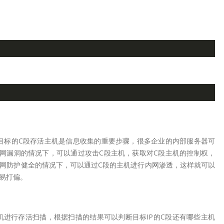
目标的C段存活主机是信息收集的重要步骤，很多企业的内部服务器可
网漏洞的情况下，可以通过攻击C段主机，获取对C段主机的控制权，
网防护健全的情况下，可以通过C段的主机进行内网渗透，这样就可以
易打偏。
主机进行存活扫描，根据扫描的结果可以判断目标IP的C段还有哪些主机