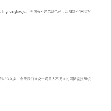
griqingbaoju。 美国头号迷弟以色列，江湖封号“网安军
权斗士苦NSO久矣，今天我们来说一说杀人不见血的国际监控组织