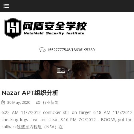
15527777548/18696195380
首页
Nazar APT组织分析
30 May, 2020
行业新闻
6:22 AM 11/7/2012 conficker still on target 6:18 AM 11/7/2012
checking logs - we are clean 8:16 PM 7/2/2012 - BOOM!, got the
callback这些是方程组（NSA）在