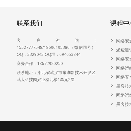
联系我们
课程中
客户咨询:
网络安
15527777548/18696195380（微信同号）
渗透测
QQ：3329043
QQ群：694653844
网络安
商务合作：18672920250
网络运
联系地址：湖北省武汉市东湖新技术开发区
网络安
武大科技园兴业楼北楼1单元2层
黑客技
网络运
黑客技