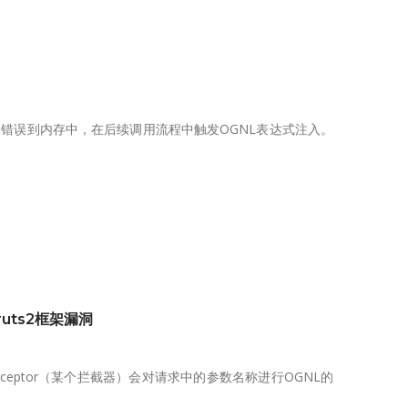
存入错误到内存中，在后续调用流程中触发OGNL表达式注入。
truts2框架漏洞
sInterceptor（某个拦截器）会对请求中的参数名称进行OGNL的