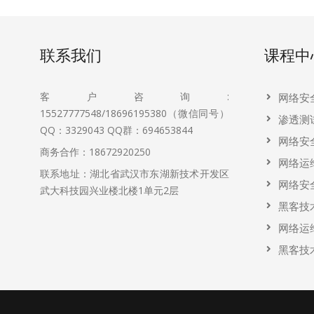
联系我们
课程中
客户咨询:
网络安
15527777548/18696195380（微信同号）
渗透测
QQ：3329043
QQ群：694653844
网络安
商务合作：18672920250
网络运
联系地址：湖北省武汉市东湖新技术开发区
网络安
武大科技园兴业楼北楼1单元2层
黑客技
网络运
黑客技