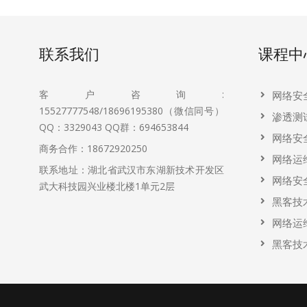
联系我们
课程中
客户咨询:
网络安
15527777548/18696195380（微信同号）
渗透测
QQ：3329043
QQ群：694653844
网络安
商务合作：18672920250
网络运
联系地址：湖北省武汉市东湖新技术开发区
网络安
武大科技园兴业楼北楼1单元2层
黑客技
网络运
黑客技