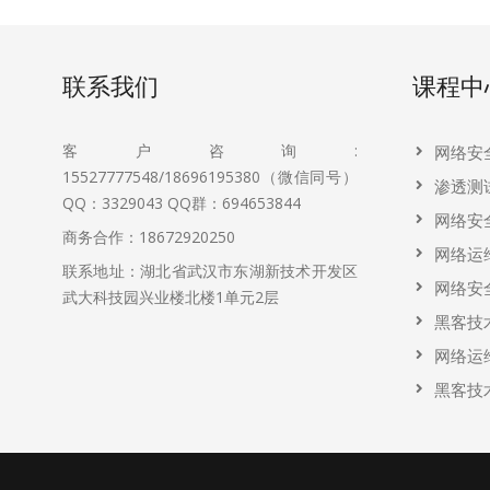
联系我们
课程中
客户咨询:
网络安
15527777548/18696195380（微信同号）
渗透测
QQ：3329043
QQ群：694653844
网络安
商务合作：18672920250
网络运
联系地址：湖北省武汉市东湖新技术开发区
网络安
武大科技园兴业楼北楼1单元2层
黑客技
网络运
黑客技