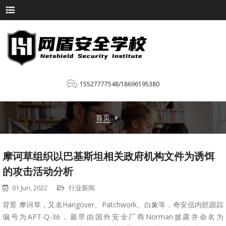
15527777548/18696195380
首页
摩诃草组织以巴基斯坦相关政府机构文件为诱饵
的攻击活动分析
01 Jun, 2022
行业新闻
背景 摩诃草，又名Hangover、Patchwork、白象等，奇安信内部跟踪
编号为APT-Q-36，最早由国外安全厂商Norman披露并命名为