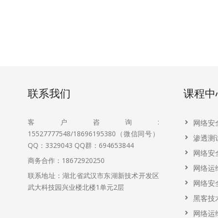
联系我们
课程中
客户咨询:
网络安
15527777548/18696195380（微信同号）
渗透测
QQ：3329043
QQ群：694653844
网络安
商务合作：18672920250
网络运
联系地址：湖北省武汉市东湖新技术开发区
网络安
武大科技园兴业楼北楼1单元2层
黑客技
网络运