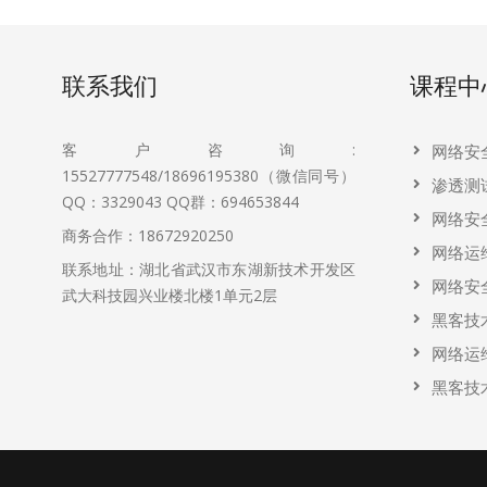
联系我们
课程中
客户咨询:
网络安
15527777548/18696195380（微信同号）
渗透测
QQ：3329043
QQ群：694653844
网络安
商务合作：18672920250
网络运
联系地址：湖北省武汉市东湖新技术开发区
网络安
武大科技园兴业楼北楼1单元2层
黑客技
网络运
黑客技