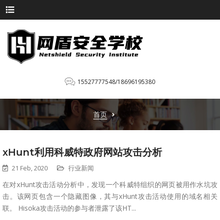
15527777548/18696195380
首页
xHunt利用科威特政府网站攻击分析
21 Feb, 2020
行业新闻
在对xHunt攻击活动分析中，发现一个科威特组织的网页被用作水坑攻
击。该网页包含一个隐藏图像，其与xHunt攻击活动使用的域名相关
联。 Hisoka攻击活动的参与者泄露了该HT...