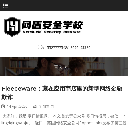
15527777548/18696195380
首页
Fleeceware：藏在应用商店里的新型网络金融
欺诈
14 Apr, 2020
行业新闻
大家好，我是 零日情报局。 本文首发于公众号 零日情报局，微信ID：
lingriqingbaoju。 近日，英国网络安全公司SophosLabs发布了第三份