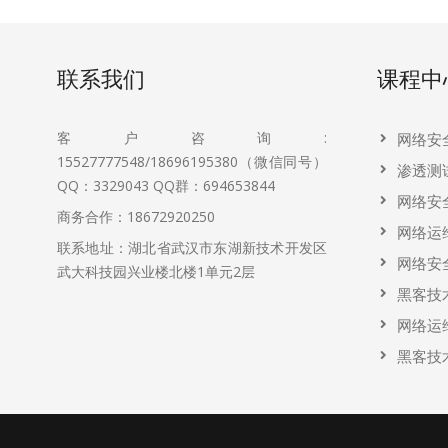
联系我们
课程中
客户咨询:
网络安
15527777548/18696195380（微信同号）
渗透测
QQ：3329043
QQ群：694653844
网络安
商务合作：18672920250
网络运
联系地址：湖北省武汉市东湖新技术开发区
网络安
武大科技园兴业楼北楼1单元2层
黑客技
网络运
黑客技