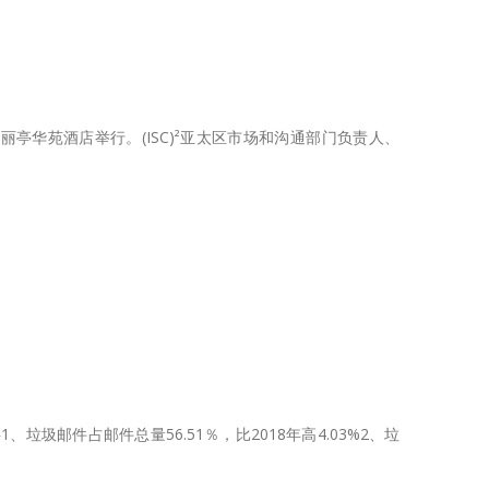
核心区丽亭华苑酒店举行。(ISC)²亚太区市场和沟通部门负责人、
圾邮件占邮件总量56.51％，比2018年高4.03%2、垃