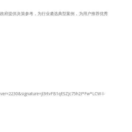
为政府提供决策参考，为行业遴选典型案例，为用户推荐优秀
ver=2230&signature=jl3rtvFB1qESZJc75h2I*Fw*LCW-l-