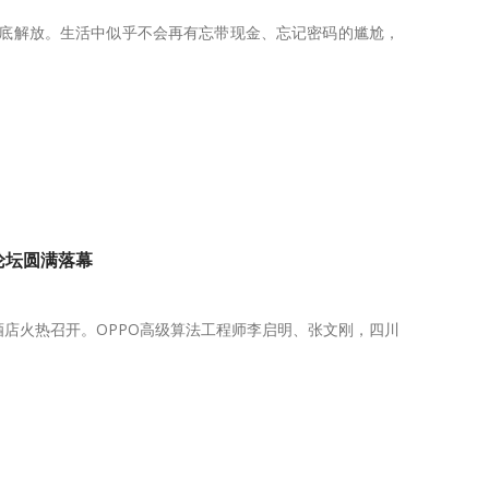
干脆彻底解放。生活中似乎不会再有忘带现金、忘记密码的尴尬，
论坛圆满落幕
豪酒店火热召开。OPPO高级算法工程师李启明、张文刚，四川